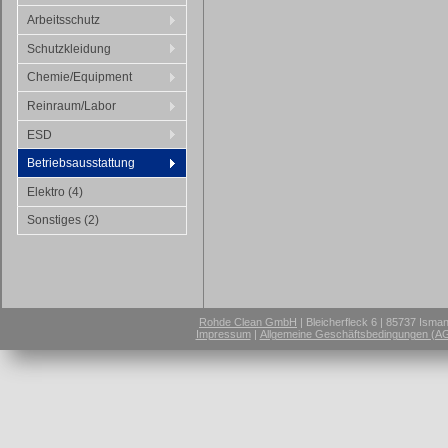
Arbeitsschutz
Schutzkleidung
Chemie/Equipment
Reinraum/Labor
ESD
Betriebsausstattung
Elektro (4)
Sonstiges (2)
Rohde Clean GmbH
| Bleicherfleck 6 | 85737 Isma
Impressum
|
Allgemeine Geschäftsbedingungen (A