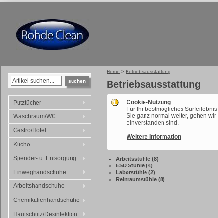
Home
>
Betriebsausstattung
suchen
Betriebsausstattung
Cookie-Nutzung
Putztücher
Für Ihr bestmögliches Surferlebni
Sie ganz normal weiter, gehen wir
Waschraum/WC
einverstanden sind.
Gastro/Hotel
Weitere Information
Küche
Spender- u. Entsorgung
Arbeitsstühle (8)
ESD Stühle (4)
Einweghandschuhe
Laborstühle (2)
Reinraumstühle (8)
Arbeitshandschuhe
Chemikalienhandschuhe
Hautschutz/Desinfektion