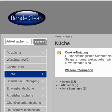
Home
>
Küche
suchen
Küche
Cookie-Nutzung
Putztücher
Für Ihr bestmögliches Surferlebni
Sie ganz normal weiter, gehen wir
Waschraum/WC
einverstanden sind.
Gastro/Hotel
Weitere Information
Küche
Spender- u. Entsorgung
Hygiene (12)
Putztücher (9)
Einweghandschuhe
Küche Sonstiges (2)
Arbeitshandschuhe
Chemikalienhandschuhe
Hautschutz/Desinfektion