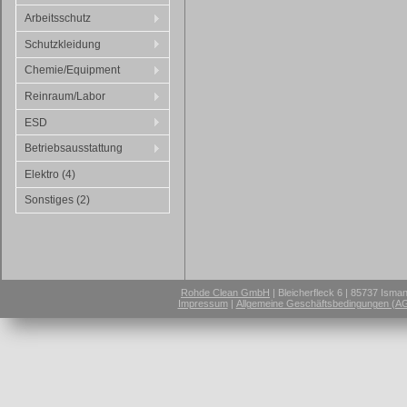
Arbeitsschutz
Schutzkleidung
Chemie/Equipment
Reinraum/Labor
ESD
Betriebsausstattung
Elektro (4)
Sonstiges (2)
Rohde Clean GmbH
| Bleicherfleck 6 | 85737 Isma
Impressum
|
Allgemeine Geschäftsbedingungen (A