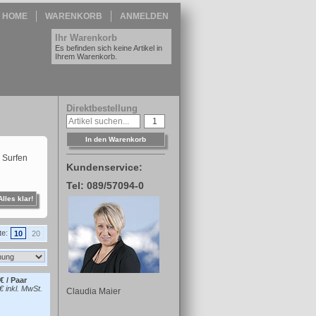
HOME
WARENKORB
ANMELDEN
Ihr Warenkorb
Es befinden sich keine Artikel in
Ihrem Warenkorb.
Direktbestellung
In den Warenkorb
. Surfen
Kundenservice:
Tel: 089/57094-0
Alles klar!
te:
10
20
€ / Paar
€ inkl. MwSt.
Claudia Maier