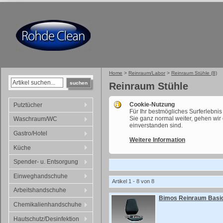
Home
>
Reinraum/Labor
>
Reinraum Stühle (8)
suchen
Reinraum Stühle
Cookie-Nutzung
Putztücher
Für Ihr bestmögliches Surferlebni
Sie ganz normal weiter, gehen wir
Waschraum/WC
einverstanden sind.
Gastro/Hotel
Weitere Information
Küche
Spender- u. Entsorgung
Einweghandschuhe
Artikel 1 - 8 von 8
Arbeitshandschuhe
Bimos Reinraum Basic
Chemikalienhandschuhe
Hautschutz/Desinfektion