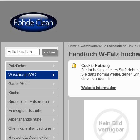
Home
>
Waschraum/WC
>
Falthandtuch Tissue (1
suchen
Handtuch W-Falz hochwe
Cookie-Nutzung
Putztücher
Für Ihr bestmögliches Surferlebni
Sie ganz normal weiter, gehen wir
Waschraum/WC
einverstanden sind.
Gastro/Hotel
Weitere Information
Küche
Spender- u. Entsorgung
Einweghandschuhe
Arbeitshandschuhe
Chemikalienhandschuhe
Hautschutz/Desinfektion