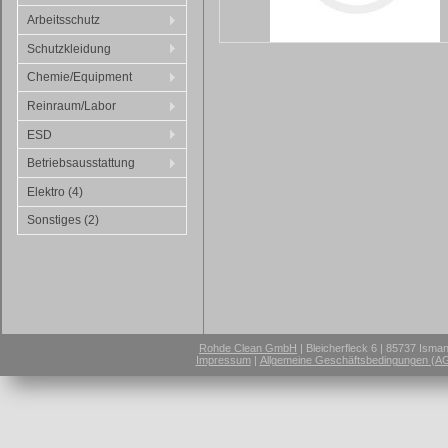
Arbeitsschutz
Schutzkleidung
Chemie/Equipment
Reinraum/Labor
ESD
Betriebsausstattung
Elektro (4)
Sonstiges (2)
Rohde Clean GmbH
| Bleicherfleck 6 | 85737 Isma
Impressum
|
Allgemeine Geschäftsbedingungen (A